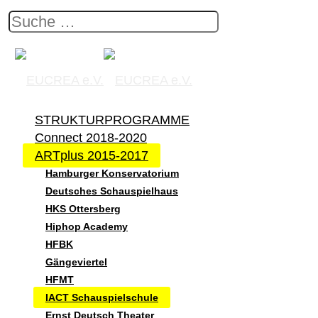
STRUKTURPROGRAMME
Connect 2018-2020
ARTplus 2015-2017
Hamburger Konservatorium
Deutsches Schauspielhaus
HKS Ottersberg
Hiphop Academy
HFBK
Gängeviertel
HFMT
IACT Schauspielschule
Ernst Deutsch Theater